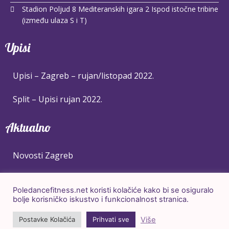
Stadion Poljud 8 Mediteranskih igara 2 Ispod istočne tribine
(između ulaza S i T)
Upisi
Upisi – Zagreb – rujan/listopad 2022.
Split – Upisi rujan 2022.
Aktualno
Novosti Zagreb
Novosti Split
Poledancefitness.net koristi kolačiće kako bi se osiguralo
bolje korisničko iskustvo i funkcionalnost stranica.
Cjenik
Više
Postavke Kolačića
Prihvati sve
Raspored radionica – Zagrebački velesajam