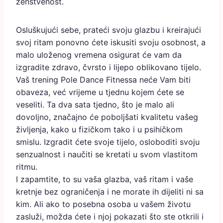
ženstvenost.
Osluškujući sebe, prateći svoju glazbu i kreirajući
svoj ritam ponovno ćete iskusiti svoju osobnost, a
malo uloženog vremena osigurat će vam da
izgradite zdravo, čvrsto i lijepo oblikovano tijelo.
Vaš trening Pole Dance Fitnessa neće Vam biti
obaveza, već vrijeme u tjednu kojem ćete se
veseliti. Ta dva sata tjedno, što je malo ali
dovoljno, značajno će poboljšati kvalitetu vašeg
življenja, kako u fizičkom tako i u psihičkom
smislu. Izgradit ćete svoje tijelo, osloboditi svoju
senzualnost i naučiti se kretati u svom vlastitom
ritmu.
I zapamtite, to su vaša glazba, vaš ritam i vaše
kretnje bez ograničenja i ne morate ih dijeliti ni sa
kim. Ali ako to posebna osoba u vašem životu
zasluži, možda ćete i njoj pokazati što ste otkrili i