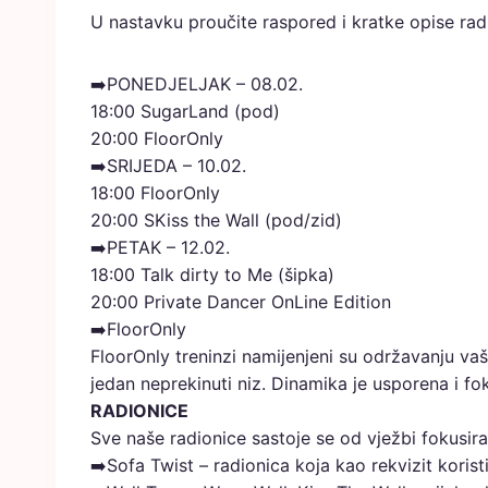
U nastavku proučite raspored i kratke opise rad
➡️PONEDJELJAK – 08.02.
18:00 SugarLand (pod)
20:00 FloorOnly
➡️SRIJEDA – 10.02.
18:00 FloorOnly
20:00 SKiss the Wall (pod/zid)
➡️PETAK – 12.02.
18:00 Talk dirty to Me (šipka)
20:00 Private Dancer OnLine Edition
➡️FloorOnly
FloorOnly treninzi namijenjeni su održavanju vaše
jedan neprekinuti niz. Dinamika je usporena i fok
RADIONICE
Sve naše radionice sastoje se od vježbi fokusiran
➡️Sofa Twist – radionica koja kao rekvizit korist