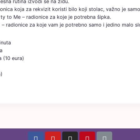
lesna rutina izvodi se na zidu.
onica koja za rekvizit koristi bilo koji stolac, važno je s
ty to Me – radionice za koje je potrebna šipka.
d – radionice za koje vam je potrebno samo i jedino malo 
inuta
na
a (10 eura)
a)