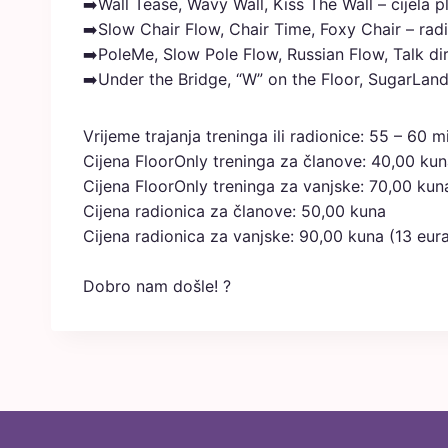
➡️Wall Tease, Wavy Wall, Kiss The Wall – cijela p
➡️Slow Chair Flow, Chair Time, Foxy Chair – radi
➡️PoleMe, Slow Pole Flow, Russian Flow, Talk dir
➡️Under the Bridge, “W” on the Floor, SugarLan
Vrijeme trajanja treninga ili radionice: 55 – 60 m
Cijena FloorOnly treninga za članove: 40,00 ku
Cijena FloorOnly treninga za vanjske: 70,00 kun
Cijena radionica za članove: 50,00 kuna
Cijena radionica za vanjske: 90,00 kuna (13 eur
Dobro nam došle! ?